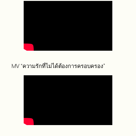
คลิป short “แม้เราจะจากกัน แต่หัวใจอยู่ใกล้กัน
เสมอ”
MV “ความรักที่ไม่ได้ต้องการครอบครอง”