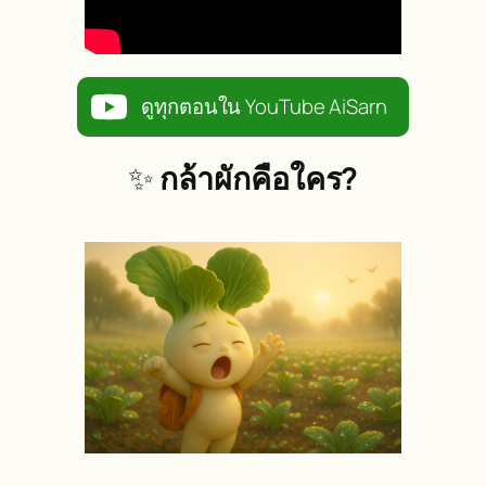
ดูทุกตอนใน YouTube AiSarn
✨
กล้าผักคือใคร?