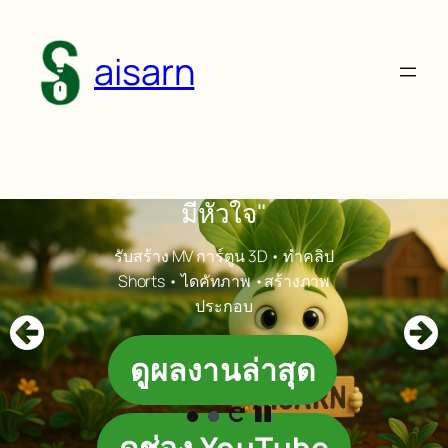
Skip
to
aisarn
content
"เล่าเรื่องธรรมชาติผ่าน AI อย่าง
มีหัวใจ"
รับสร้าง MV การ์ตูน 3D • ทำคลิป
Shorts • ไดคัทภาพ •สร้างภาพ
ประกอบ
ดูผลงานล่าสุด